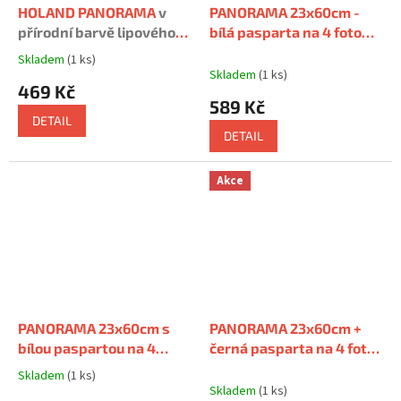
HOLAND PANORAMA
v
PANORAMA 23x60cm -
přírodní barvě lipového
bílá pasparta na 4 foto
dřeva
10x15cm
s paspartou na 4
Skladem
(1 ks)
Průměrné
foto 10x15cm
Skladem
(1 ks)
hodnocení
469 Kč
produktu
589 Kč
je
DETAIL
5,0
DETAIL
z
5
hvězdiček.
Akce
PANORAMA 23x60cm s
PANORAMA 23x60cm +
bílou paspartou na 4
černá pasparta na 4 foto
fotky 10x15cm
s
10x15cm
s paspartou na 4
Skladem
(1 ks)
Průměrné
paspartou na 4 foto
foto 10x15cm
Skladem
(1 ks)
hodnocení