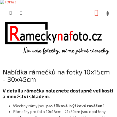
Přejít
NÁKUP
na
obsah
KOŠÍK
Nabídka rámečků na fotky 10x15cm
- 30x45cm
V detailu rámečku naleznete dostupné velikosti
a množství skladem.
Všechny rámy jsou
pro šířkové i výškové zavěšení
.
Rámečky pro foto 10x15cm - 21x30cm jsou opatřeny