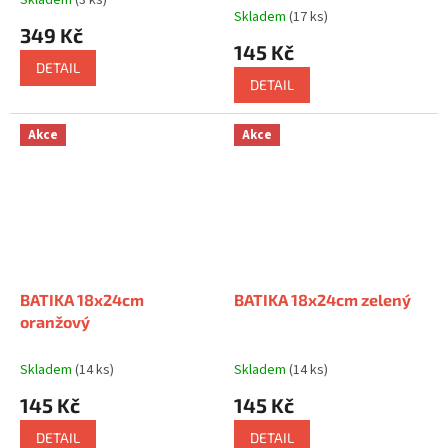
Skladem
(3 ks)
Průměrné
Skladem
(17 ks)
hodnocení
349 Kč
produktu
145 Kč
je
DETAIL
5,0
DETAIL
z
5
hvězdiček.
Akce
Akce
BATIKA 18x24cm
BATIKA 18x24cm zelený
oranžový
Skladem
(14 ks)
Skladem
(14 ks)
145 Kč
145 Kč
DETAIL
DETAIL