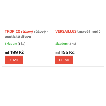
TROPICO růžový
růžový -
VERSAILLES
tmavě hnědý
exotické dřevo
Skladem
(1 ks)
Skladem
(2 ks)
Průměrné
Průměrné
hodnocení
hodnocení
199 Kč
155 Kč
od
od
produktu
produktu
je
je
DETAIL
DETAIL
5,0
5,0
z
z
5
5
hvězdiček.
hvězdiček.