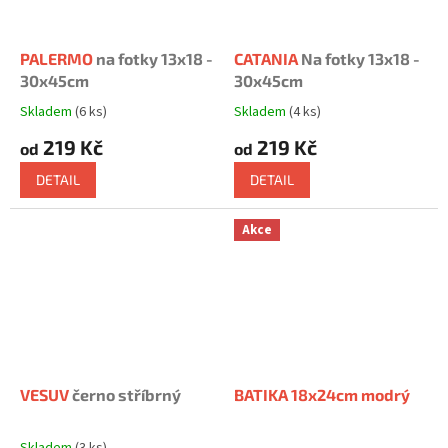
PALERMO
na fotky 13x18 -
CATANIA
Na fotky 13x18 -
30x45cm
30x45cm
Skladem
(6 ks)
Skladem
(4 ks)
Průměrné
Průměrné
hodnocení
hodnocení
219 Kč
219 Kč
od
od
produktu
produktu
je
je
DETAIL
DETAIL
5,0
5,0
z
z
5
5
Akce
hvězdiček.
hvězdiček.
VESUV
černo stříbrný
BATIKA 18x24cm modrý