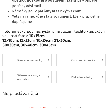
opětnou
nožkou pro postavení
, která jde v případě
potřeby odstranit.
Rámečky jsou
opatřeny klasickým sklem
.
Většina rámečků je
stálý sortiment
, který pravidelně
doplňujeme.
Fotorámečky jsou nachystány na vložení těchto klasických
velikostí fotek:
10x15cm,
13x18cm,
15x21cm,
18x24cm,
21x30cm,
30x30cm,
30x40cm,
30x45cm.
Dřevěné rámečky
Kovové rámečky
Skleněné rámy -
Plakátové lišty
euroklip
Nejprodávanější
SILVERADO
kovový rámeček – stříbrný lesk