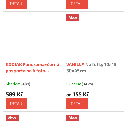
je
je
DETAIL
DETAIL
5,0
5,0
z
z
5
5
Akce
hvězdiček.
hvězdiček.
KODIAK Panorama+černá
VANILLA
Na fotky 10x15 -
pasparta na 4 foto
30x45cm
10x15cm
s paspartou na 4
foto 10x15cm
Skladem
(4 ks)
Skladem
(34 ks)
589 Kč
155 Kč
od
DETAIL
DETAIL
Akce
Akce