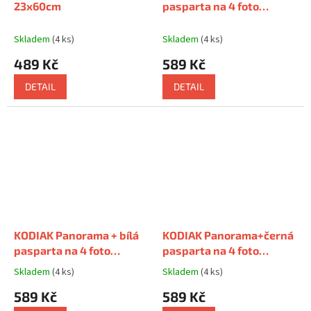
23x60cm
pasparta na 4 foto
10x15cm
s paspartou na 4
foto 10x15cm
Skladem
(4 ks)
Skladem
(4 ks)
489 Kč
589 Kč
DETAIL
DETAIL
KODIAK Panorama + bílá
KODIAK Panorama+černá
pasparta na 4 foto
pasparta na 4 foto
10x15cm
s paspartou na 4
10x15cm
s paspartou na 4
Skladem
(4 ks)
Skladem
(4 ks)
Průměrné
Průměrné
foto 10x15cm
foto 10x15cm
hodnocení
hodnocení
589 Kč
589 Kč
produktu
produktu