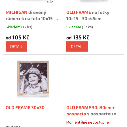
o
d
MICHIGAN
dřevěný
OLD FRAME
na fotky
u
rámeček na foto 10x15 -
10x15 - 30x45cm
k
21x30cm
Skladem
(12 ks)
Skladem
(17 ks)
Průměrné
Průměrné
t
hodnocení
hodnocení
105 Kč
135 Kč
ů
od
od
produktu
produktu
je
je
DETAIL
DETAIL
5,0
5,0
z
z
5
5
hvězdiček.
hvězdiček.
OLD FRAME 30x30
OLD FRAME 30x30cm +
pasparta
s paspartou na
4 fotografie
Momentálně nedostupné
Průměrné