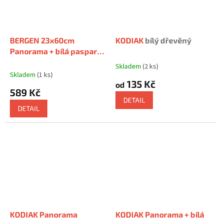
BERGEN 23x60cm
KODIAK
bílý dřevěný
Panorama + bílá pasparta
na 4 foto 10x15cm
s
Skladem
(2 ks)
Průměrné
paspartou na 4 foto
Skladem
(1 ks)
hodnocení
135 Kč
10x15cm
od
produktu
589 Kč
je
DETAIL
5,0
DETAIL
z
5
hvězdiček.
KODIAK Panorama
KODIAK Panorama + bílá