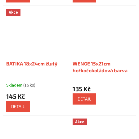
Akce
BATIKA 18x24cm žlutý
WENGE 15x21cm
hořkočokoládová barva
Průměrné
Skladem
(16 ks)
hodnocení
135 Kč
produktu
145 Kč
je
DETAIL
5,0
DETAIL
z
5
hvězdiček.
Akce