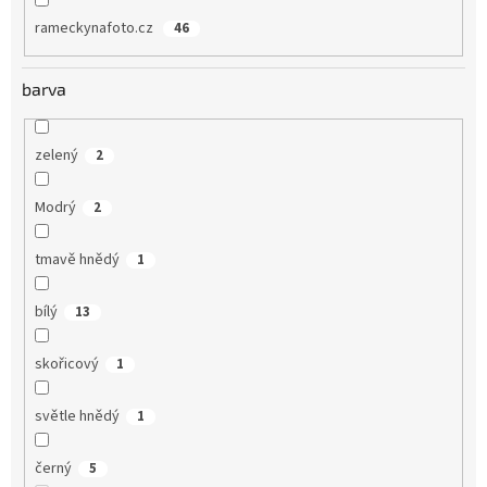
rameckynafoto.cz
46
barva
zelený
2
Modrý
2
tmavě hnědý
1
bílý
13
skořicový
1
světle hnědý
1
černý
5