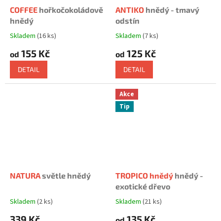
COFFEE
hořkočokoládově
ANTIKO
hnědý - tmavý
hnědý
odstín
Skladem
(16 ks)
Skladem
(7 ks)
Průměrné
Průměrné
hodnocení
hodnocení
155 Kč
125 Kč
od
od
produktu
produktu
je
je
DETAIL
DETAIL
5,0
5,0
z
z
5
5
Akce
hvězdiček.
hvězdiček.
Tip
NATURA
světle hnědý
TROPICO hnědý
hnědý -
exotické dřevo
Skladem
(2 ks)
Skladem
(21 ks)
Průměrné
Průměrné
hodnocení
hodnocení
339 Kč
135 Kč
od