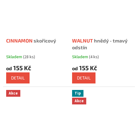
CINNAMON
skořicový
WALNUT
hnědý - tmavý
odstín
Skladem
(28 ks)
Skladem
(4 ks)
Průměrné
Průměrné
hodnocení
hodnocení
155 Kč
155 Kč
od
od
produktu
produktu
je
je
DETAIL
DETAIL
5,0
5,0
z
z
5
5
Akce
Tip
hvězdiček.
hvězdiček.
Akce