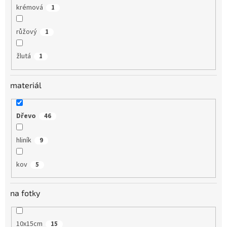
krémová
1
růžový
1
žlutá
1
materiál
Dřevo
46
hliník
9
kov
5
na fotky
10x15cm
15