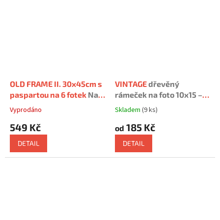
5
5
hvězdiček.
hvězdiček.
OLD FRAME II. 30x45cm s
VINTAGE
dřevěný
paspartou na 6 fotek
Na 3
rámeček na foto 10x15 –
foto 10x15 a 3 foto
30x45cm
Vyprodáno
Skladem
(9 ks)
Průměrné
Průměrné
13x18cm
hodnocení
hodnocení
549 Kč
185 Kč
od
produktu
produktu
je
je
DETAIL
DETAIL
5,0
5,0
z
z
5
5
hvězdiček.
hvězdiček.