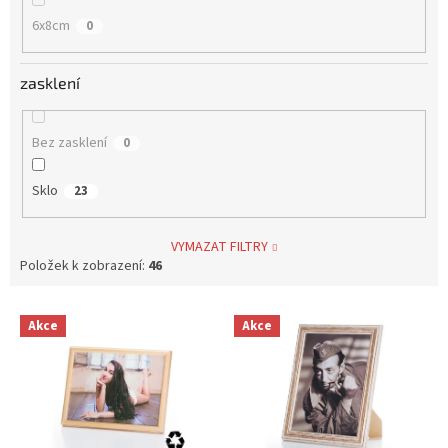
6x8cm
0
zasklení
Bez zasklení
0
Sklo
23
VYMAZAT FILTRY
Položek k zobrazení:
46
V
Akce
Akce
ý
p
i
s
p
r