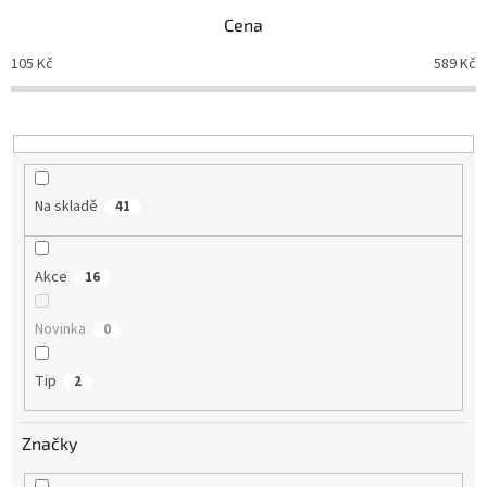
p
Cena
r
o
105
Kč
589
Kč
d
u
k
t
ů
Na skladě
41
Akce
16
Novinka
0
Tip
2
Značky