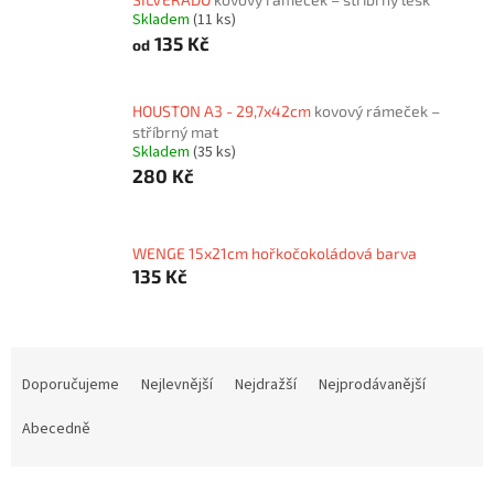
Skladem
(11 ks)
135 Kč
od
HOUSTON A3 - 29,7x42cm
kovový rámeček –
stříbrný mat
Skladem
(35 ks)
280 Kč
WENGE 15x21cm hořkočokoládová barva
135 Kč
Ř
a
Doporučujeme
Nejlevnější
Nejdražší
Nejprodávanější
z
e
Abecedně
n
í