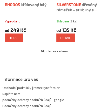
RHODOS
křídovaný bílý
SILVERSTONE
dřevěný
rámeček – stříbrný s
prolisem
Vyprodáno
Skladem
(2 ks)
249 Kč
135 Kč
od
od
DETAIL
DETAIL
46
položek celkem
O
v
l
Z
á
á
d
p
a
a
Informace pro vás
c
t
í
Obchodní podmínky | rameckynafoto.cz
í
p
Napište nám
r
v
podmínky ochrany osobních údajů - google
k
Podmínky ochrany osobních údajů