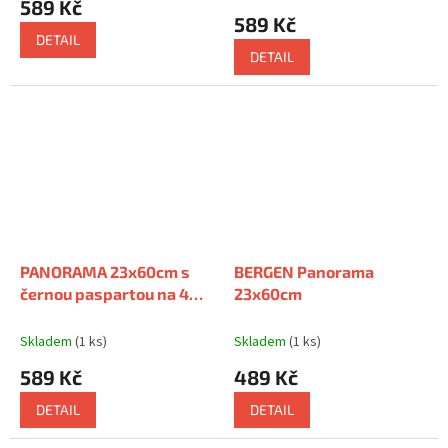
589 Kč
10x15cm
produktu
589 Kč
je
DETAIL
5,0
DETAIL
z
5
hvězdiček.
PANORAMA 23x60cm s
BERGEN Panorama
černou paspartou na 4
23x60cm
fotky 10x15cm
s
paspartou na 4 foto
Skladem
(1 ks)
Skladem
(1 ks)
10x15cm
589 Kč
489 Kč
DETAIL
DETAIL