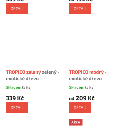
produktu
produktu
je
je
DETAIL
DETAIL
5,0
5,0
z
z
5
5
hvězdiček.
hvězdiček.
TROPICO zelený
zelený -
TROPICO modrý
-
exotické dřevo
exotické dřevo
Skladem
(5 ks)
Skladem
(5 ks)
Průměrné
Průměrné
hodnocení
hodnocení
339 Kč
209 Kč
od
produktu
produktu
je
je
DETAIL
DETAIL
5,0
5,0
z
z
5
5
Akce
hvězdiček.
hvězdiček.