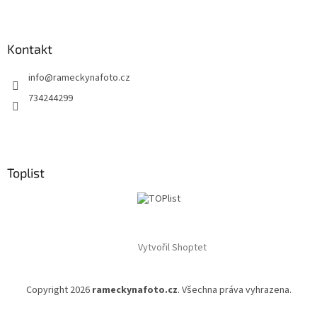
y
v
ý
p
Kontakt
i
s
info
@
rameckynafoto.cz
u
734244299
Toplist
Vytvořil Shoptet
Copyright 2026
rameckynafoto.cz
. Všechna práva vyhrazena.