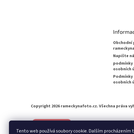
Z
á
p
a
t
Informac
í
Obchodní 
rameckyna
Napište n
podmínky 
osobních ú
Podmínky 
osobních 
Copyright 2026
rameckynafoto.cz
. Všechna práva vy
Tento web používá soubory cookie. Dalším procházením