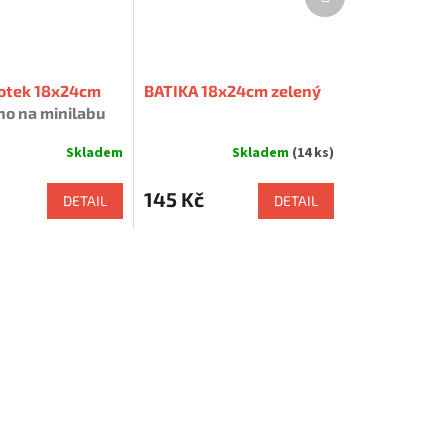
produkt
fotek 18x24cm
BATIKA 18x24cm zelený
o na minilabu
ickou cestou
Skladem
Skladem
(14 ks)
145 Kč
DETAIL
DETAIL