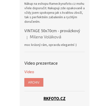
Nákup na eshopu Rameckynafoto.cz mohu
vřele doporučit. Nakupuji zde opakovaně a
vždy jsem spokojena jak s kvalitou zboží,
tak s perfektním zabalením a rychlým
doručením.
VINTAGE 50x70cm - provázkový
Milena Voláková
|
Hodnocení produktu je 5 z 5 hvězdiček.
moc krásný rám, opravdu elegantní :)
Video prezentace
Video
ARCHIV
RKFOTO.CZ