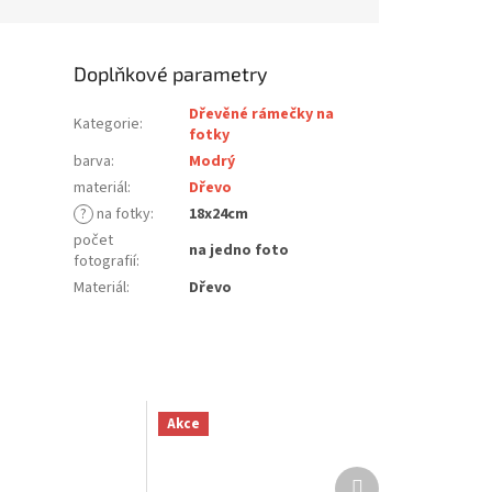
Doplňkové parametry
Dřevěné rámečky na
Kategorie
:
fotky
barva
:
Modrý
materiál
:
Dřevo
?
na fotky
:
18x24cm
počet
na jedno foto
fotografií
:
Materiál
:
Dřevo
Akce
Další