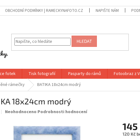
OBCHODNÍ PODMÍNKY | RAMECKYNAFOTO.CZ
NAPIŠTE NÁM
PODM
HLEDAT
ce fotek
Tisk fotografií
Pasparty do rámů
Fotoobraz z V
věné rámečky
BATIKA 18x24cm modrý
IKA 18x24cm modrý
Průměrné
Neohodnoceno
Podrobnosti hodnocení
hodnocení
produktu
145
je
120 Kč 
0,0