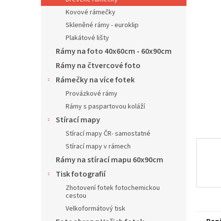
n
Kovové rámečky
í
p
Skleněné rámy - euroklip
a
Plakátové lišty
n
Rámy na foto 40x60cm - 60x90cm
e
Rámy na čtvercové foto
l
Rámečky na více fotek
Provázkové rámy
Rámy s paspartovou koláží
Stírací mapy
Stírací mapy ČR- samostatné
Stírací mapy v rámech
Rámy na stírací mapu 60x90cm
Tisk fotografií
Zhotovení fotek fotochemickou
cestou
Velkoformátový tisk