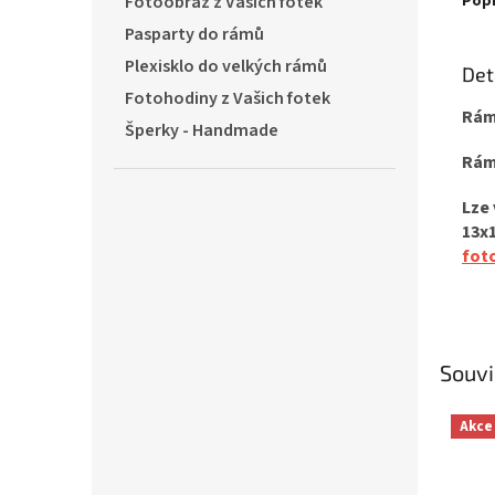
Pop
Fotoobraz z Vašich fotek
Pasparty do rámů
Plexisklo do velkých rámů
Det
Fotohodiny z Vašich fotek
Rám
Šperky - Handmade
Ráme
Lze 
13x
fot
Souvi
Akce