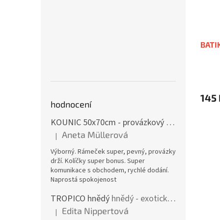
BATI
145 
hodnocení
KOUNIC 50x70cm - provázkový rám
imitace s
Aneta Müllerová
|
Hodnocení produktu je 5 z 5 hvězdiček.
Výborný. Rámeček super, pevný, provázky
drží. Kolíčky super bonus. Super
komunikace s obchodem, rychlé dodání.
Naprostá spokojenost
TROPICO hnědý
hnědý - exotické dřevo
Edita Nippertová
|
Hodnocení produktu je 5 z 5 hvězdiček.