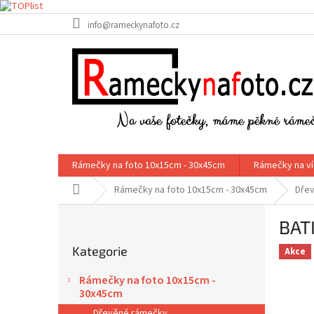
Přejít
info@rameckynafoto.cz
na
obsah
Rámečky na foto 10x15cm - 30x45cm
Rámečky na ví
Domů
Rámečky na foto 10x15cm - 30x45cm
Dře
P
BAT
o
Přeskočit
s
Kategorie
kategorie
Akce
t
r
Rámečky na foto 10x15cm -
a
30x45cm
n
Dřevěné rámečky