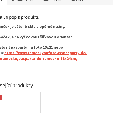
is
Podobné (6)
Hodnocení
Diskuze
ailní popis produktu
eček je včteně skla a opěrné nožny.
ček je na výškovou i šířkovou orientaci.
vložit paspartu na foto 15x21 nebo
18:
https://www.rameckynafoto.cz/pasparty-do-
oramecku/pasparta-do-ramecku-18x24cm/
sející produkty