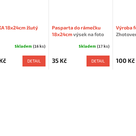
KA 18x24cm žlutý
Pasparta do rámečku
Výroba 
18x24cm
výsek na foto
Zhotoven
15x21cm, 13x18cm
fotochem
Skladem
(16 ks)
Skladem
(17 ks)
Kč
35 Kč
100 Kč
DETAIL
DETAIL
tarého rámu