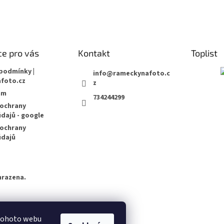
e pro vás
Kontakt
Toplist
podmínky |
info
@
rameckynafoto.c
foto.cz
z
ám
734244299
ochrany
dajů - google
ochrany
údajů
hrazena.
 tohoto webu