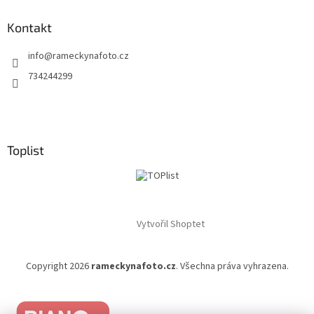
Kontakt
info
@
rameckynafoto.cz
734244299
Toplist
Vytvořil Shoptet
Copyright 2026
rameckynafoto.cz
. Všechna práva vyhrazena.