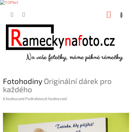
Přejít
NÁKUP
na
obsah
KOŠÍK
Fotohodiny
Originální dárek pro
každého
Průměrné
8 hodnocení
Podrobnosti hodnocení
hodnocení
produktu
je
5,0
z