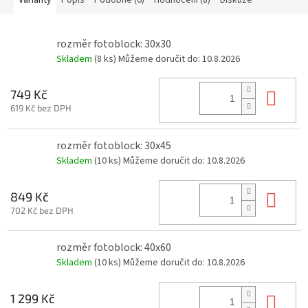
Varianty
Popis
Podobné (6)
Hodnocení (8)
Diskuze
rozměr fotoblock: 30x30
Skladem
(8 ks)
Můžeme doručit do:
10.8.2026
Do 
749 Kč
619 Kč bez DPH
rozměr fotoblock: 30x45
Skladem
(10 ks)
Můžeme doručit do:
10.8.2026
Do 
849 Kč
702 Kč bez DPH
rozměr fotoblock: 40x60
Skladem
(10 ks)
Můžeme doručit do:
10.8.2026
Do 
1 299 Kč