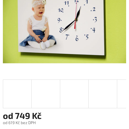
5
hvězdiček.
od
749 Kč
od
619 Kč
bez DPH