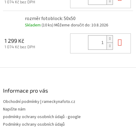
1 074 Kč bez DPH
rozměr fotoblock: 50x50
Skladem
(10 ks)
Můžeme doručit do:
10.8.2026
Do 
1 299 Kč
1 074 Kč bez DPH
Z
á
p
a
Informace pro vás
t
Obchodní podmínky | rameckynafoto.cz
í
Napište nám
podmínky ochrany osobních údajů - google
Podmínky ochrany osobních údajů