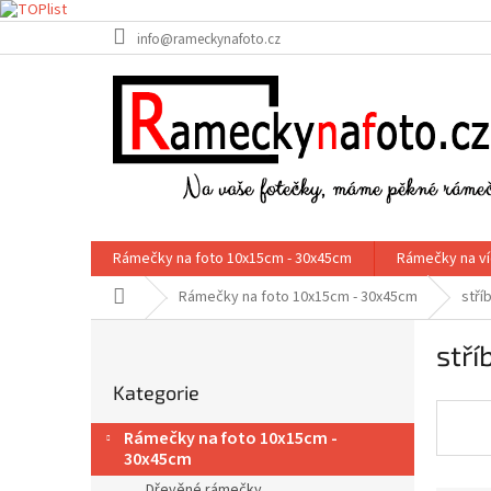
Přejít
info@rameckynafoto.cz
na
obsah
Rámečky na foto 10x15cm - 30x45cm
Rámečky na ví
Domů
Rámečky na foto 10x15cm - 30x45cm
stří
P
stř
o
Přeskočit
s
Kategorie
kategorie
t
r
Rámečky na foto 10x15cm -
a
30x45cm
n
Dřevěné rámečky