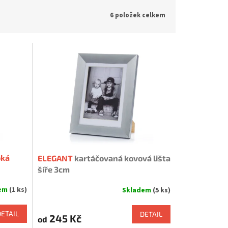
6
položek celkem
oká
ELEGANT
kartáčovaná kovová lišta
šíře 3cm
dem
(1 ks)
Skladem
(5 ks)
Průměrné
hodnocení
produktu
DETAIL
DETAIL
245 Kč
od
je