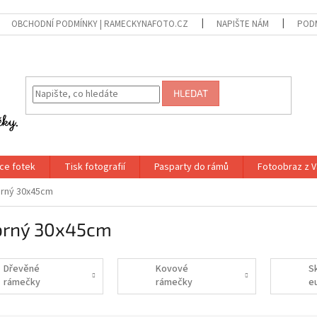
OBCHODNÍ PODMÍNKY | RAMECKYNAFOTO.CZ
NAPIŠTE NÁM
PODM
HLEDAT
ce fotek
Tisk fotografií
Pasparty do rámů
Fotoobraz z V
brný 30x45cm
íbrný 30x45cm
Dřevěné
Kovové
S
rámečky
rámečky
e