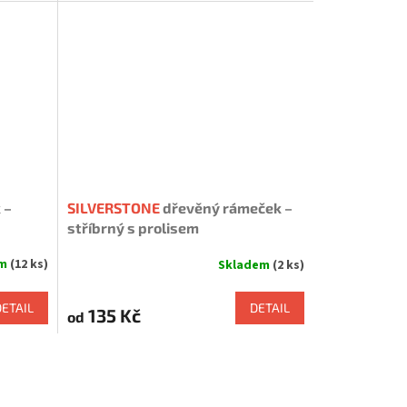
5,0
z
5
hvězdiček.
 –
SILVERSTONE
dřevěný rámeček –
stříbrný s prolisem
em
(12 ks)
Skladem
(2 ks)
DETAIL
DETAIL
135 Kč
od