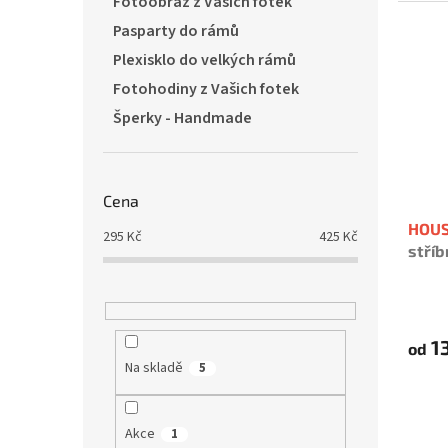
Fotoobraz z Vašich fotek
5,0
z
Pasparty do rámů
5
Plexisklo do velkých rámů
hvězd
Fotohodiny z Vašich fotek
Šperky - Handmade
Cena
HOU
295
Kč
425
Kč
stříb
Průmě
hodno
produ
13
od
je
Na skladě
5
5,0
z
5
hvězd
Akce
1