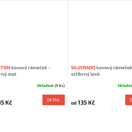
iček.
STON
kovový rámeček –
SILVERADO
kovový rámeček
rný mat
stříbrný lesk
Skladem
(5 ks)
Sklad
rné
Průměrné
cení
hodnocení
ktu
produktu
DETAIL
5 Kč
135 Kč
od
je
5,0
z
O
5
v
iček.
hvězdiček.
l