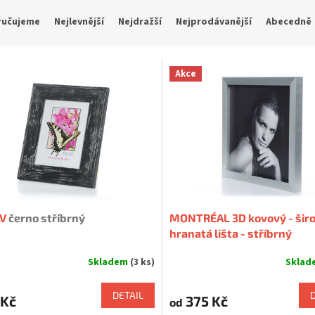
ručujeme
Nejlevnější
Nejdražší
Nejprodávanější
Abecedně
Akce
UV
černo stříbrný
MONTRÉAL 3D kovový - šir
hranatá lišta - stříbrný
Skladem
(3 ks)
Skla
rné
cení
ktu
DETAIL
 Kč
375 Kč
od