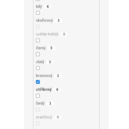
bílý
6
skořicový
1
světle hnědý
0
černý
5
zlatý
2
bronzový
1
stříbrný
6
šedý
1
oranžový
0