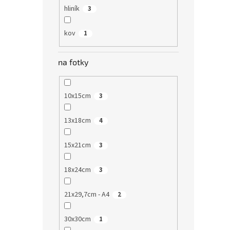
hliník
3
kov
1
na fotky
10x15cm
3
13x18cm
4
15x21cm
3
18x24cm
3
21x29,7cm - A4
2
30x30cm
1