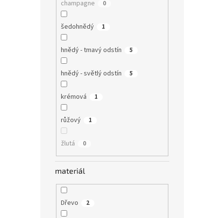
champagne
0
šedohnědý
1
hnědý - tmavý odstín
5
hnědý - světlý odstín
5
krémová
1
růžový
1
žlutá
0
materiál
Dřevo
2