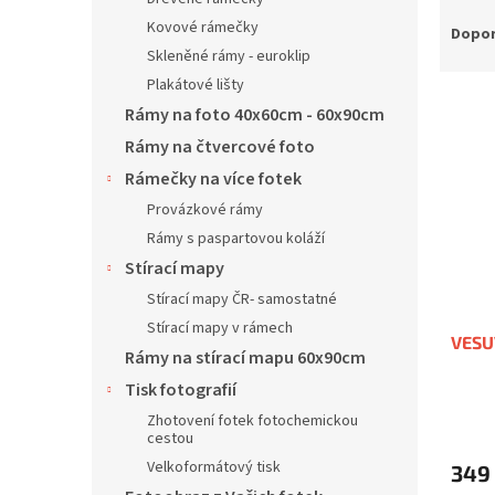
Ř
n
Kovové rámečky
a
í
Dopo
z
p
Skleněné rámy - euroklip
e
a
Plakátové lišty
V
n
n
Rámy na foto 40x60cm - 60x90cm
ý
í
e
Rámy na čtvercové foto
p
p
l
i
r
Rámečky na více fotek
s
o
Provázkové rámy
p
d
Rámy s paspartovou koláží
r
u
Stírací mapy
o
k
d
t
Stírací mapy ČR- samostatné
u
ů
Stírací mapy v rámech
VES
k
Rámy na stírací mapu 60x90cm
t
Tisk fotografií
ů
Průmě
Zhotovení fotek fotochemickou
hodno
cestou
produ
Velkoformátový tisk
349
je