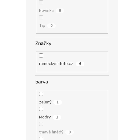
Novinka
0
Tip
0
Značky
rameckynafoto.cz
6
barva
zelený
1
Modrý
1
tmavě hnědý
0