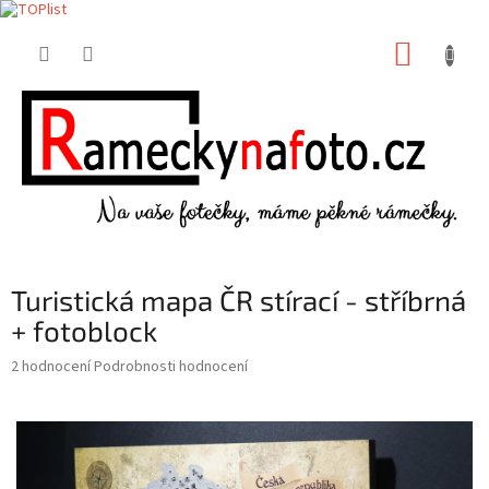
Přejít
NÁKUP
na
obsah
KOŠÍK
Turistická mapa ČR stírací - stříbrná
+ fotoblock
Průměrné
2 hodnocení
Podrobnosti hodnocení
hodnocení
produktu
je
5,0
z