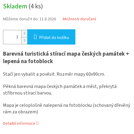
Měrná
Skladem
(4 ks)
cena:
Můžeme doručit do:
11.8.2026
Možnosti doručení
Přidat do košíku
Barevná turistická stírací mapa českých památek +
lepená na fotoblock
Stačí jen vybalit a pověsit. Rozměr mapy 60x90cm.
Pěkná barevná mapa českých památek a měst, překrytá
stříbrnou stírací barvou.
Mapa je celoplošně nalepená na fotoblocku (schovaný dřevěný
rám za obrazem)
Detailní informace