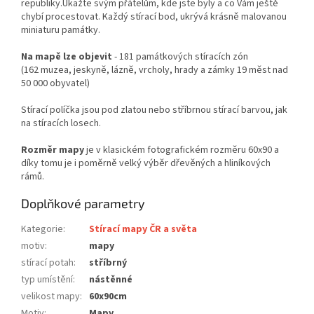
republiky.Ukažte svým přátelům, kde jste byly a co Vám ještě
chybí procestovat. Každý stírací bod, ukrývá krásně malovanou
miniaturu památky.
Na mapě lze objevit
- 181 památkových stíracích zón
(162 muzea, jeskyně, lázně, vrcholy, hrady a zámky 19 měst nad
50 000 obyvatel)
Stírací políčka jsou pod zlatou nebo stříbrnou stírací barvou, jak
na stíracích losech.
Rozměr mapy
je v klasickém fotografickém rozměru 60x90 a
díky tomu je i poměrně velký výběr dřevěných a hliníkových
rámů.
Doplňkové parametry
Kategorie
:
Stírací mapy ČR a světa
motiv
:
mapy
stírací potah
:
stříbrný
typ umístění
:
nástěnné
velikost mapy
:
60x90cm
Motiv
:
Mapy