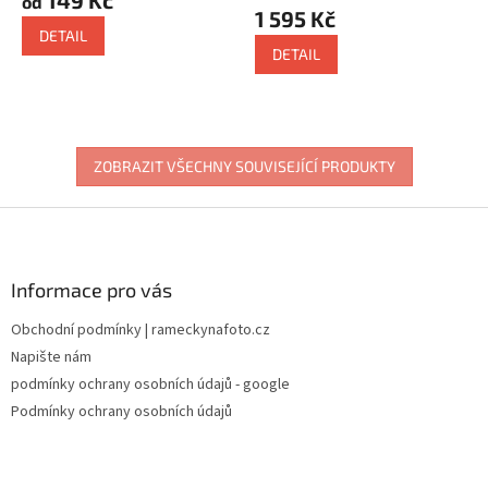
od
produktu
1 595 Kč
je
DETAIL
5,0
DETAIL
z
5
hvězdiček.
ZOBRAZIT VŠECHNY SOUVISEJÍCÍ PRODUKTY
Z
á
p
a
Informace pro vás
t
Obchodní podmínky | rameckynafoto.cz
í
Napište nám
podmínky ochrany osobních údajů - google
Podmínky ochrany osobních údajů