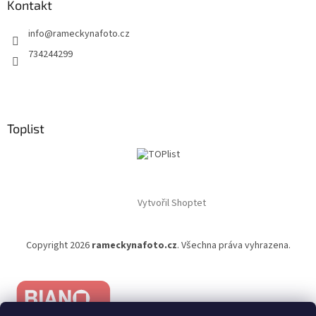
Kontakt
info
@
rameckynafoto.cz
734244299
Toplist
Vytvořil Shoptet
Copyright 2026
rameckynafoto.cz
. Všechna práva vyhrazena.