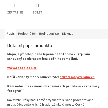
ZEPTAT SE
SDÍLET
Popis
Podobné (6)
Hodnocení (2)
Diskuze
Detailní popis produktu
Mapa je již celoplošně lepená na fotoblocku (tj. rám
schovaný za obrazem bez bočního rámečku).
www.fotoblock.cz
Další varianty map v rámech zde:
stírací mapy v rámech
Rám nabízíme i v menších rozměrech pro klasické rozměry
fotografií.
Navštivte krásy naší země a vyznačte si Vaše procestované
místa. Objevujte krásné hrady, zámky či města České