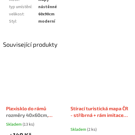
typ umístění
:
nástěnné
velikost
:
60x90cm
Styl
:
moderní
Související produkty
Plexisklo do rámů
Stírací turistická mapa ČR
rozměry 40x60cm,
- stříbrná + rám imitace
50x70cm a 60x90cm
starého rámu - šířka lišty
Skladem
(13 ks)
Průměrné
39mm
Skladem
(2 ks)
hodnocení
149 Kč