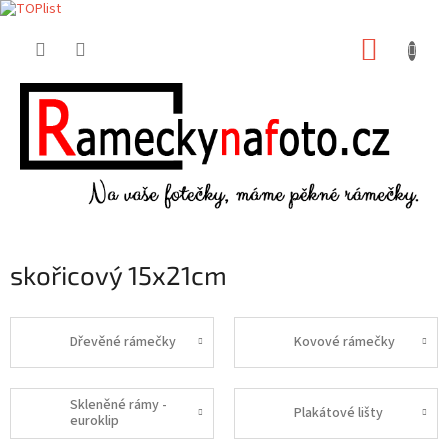
Přejít
NÁKUP
na
obsah
KOŠÍK
skořicový 15x21cm
Dřevěné rámečky
Kovové rámečky
Skleněné rámy -
Plakátové lišty
euroklip