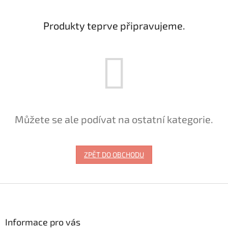
Produkty teprve připravujeme.
Můžete se ale podívat na ostatní kategorie.
ZPĚT DO OBCHODU
Z
á
p
a
Informace pro vás