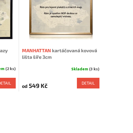
razy
MANHATTAN
kartáčovaná kovová
lišta šíře 3cm
dem
(2 ks)
Skladem
(3 ks)
DETAIL
DETAIL
549 Kč
od