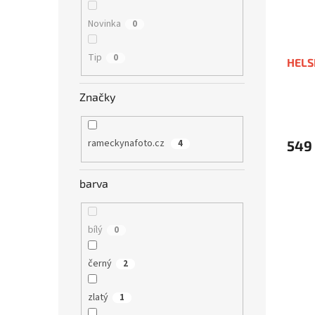
Novinka
0
Tip
0
HELS
Značky
rameckynafoto.cz
549
4
barva
bílý
0
černý
2
zlatý
1