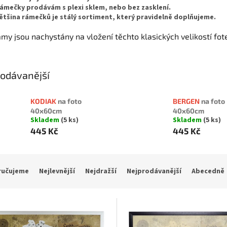
ámečky prodávám s
plexi sklem, nebo bez zasklení
.
ětšina rámečků je
stálý sortiment
, který pravidelně doplňujeme.
ámy jsou nachystány na vložení těchto klasických velikostí fot
odávanější
KODIAK
na foto
BERGEN
na foto
40x60cm
40x60cm
Skladem
(5 ks)
Skladem
(5 ks)
445 Kč
445 Kč
ručujeme
Nejlevnější
Nejdražší
Nejprodávanější
Abecedně