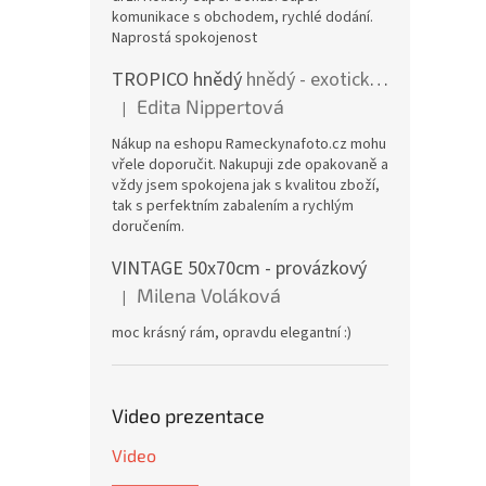
komunikace s obchodem, rychlé dodání.
Naprostá spokojenost
TROPICO hnědý
hnědý - exotické dřevo
Edita Nippertová
|
Hodnocení produktu je 5 z 5 hvězdiček.
Nákup na eshopu Rameckynafoto.cz mohu
vřele doporučit. Nakupuji zde opakovaně a
vždy jsem spokojena jak s kvalitou zboží,
tak s perfektním zabalením a rychlým
doručením.
VINTAGE 50x70cm - provázkový
Milena Voláková
|
Hodnocení produktu je 5 z 5 hvězdiček.
moc krásný rám, opravdu elegantní :)
Video prezentace
Video