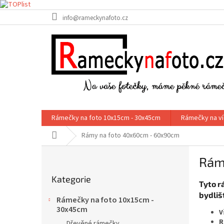
Přejít
info@rameckynafoto.cz
na
obsah
Rámečky na foto 10x15cm - 30x45cm
Rámečky na ví
Domů
Rámy na foto 40x60cm - 60x90cm
P
Rám
o
Přeskočit
s
Kategorie
kategorie
t
Tyto r
r
bydliš
Rámečky na foto 10x15cm -
a
30x45cm
V
n
R
Dřevěné rámečky