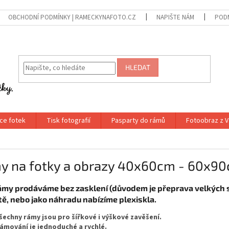
OBCHODNÍ PODMÍNKY | RAMECKYNAFOTO.CZ
NAPIŠTE NÁM
PODM
HLEDAT
ce fotek
Tisk fotografií
Pasparty do rámů
Fotoobraz z V
y na fotky a obrazy 40x60cm - 60x9
ámy prodáváme bez zasklení (důvodem je přeprava velkých skel
tě, nebo jako náhradu nabízíme plexiskla.
šechny rámy jsou
pro šířkové i výškové zavěšení
.
ámování je
jednoduché a rychlé
.