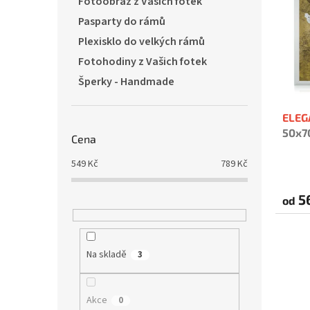
Fotoobraz z Vašich fotek
i
r
Pasparty do rámů
s
o
Plexisklo do velkých rámů
p
d
r
u
Fotohodiny z Vašich fotek
o
k
Šperky - Handmade
d
t
u
ů
ELE
k
50x7
t
Cena
ů
549
Kč
789
Kč
5
od
Na skladě
3
Akce
0