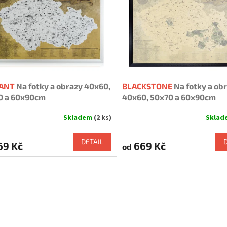
GANT
Na fotky a obrazy 40x60,
BLACKSTONE
Na fotky a ob
0 a 60x90cm
40x60, 50x70 a 60x90cm
Skladem
(2 ks)
Skla
DETAIL
69 Kč
669 Kč
od