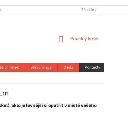
ÍNKY OCHRANY OSOBNÍCH ÚDAJŮ - GOOGLE
Přihlášení
PODMÍNKY OCHRANY OSOBN
NÁKUPNÍ
Prázdný košík
KOŠÍK
ašich fotek
Stírací mapy
O nás
Kontakty
0cm
). Sklo je levnější si opatřit v místě vašeho