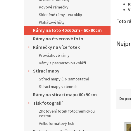
n
R
Kovové rámečky
í
V
p
Skleněné rámy - euroklip
Foto r
a
Plakátové lišty
n
Rámy na foto 40x60cm - 60x90cm
e
Rámy na čtvercové foto
l
Nejpr
Rámečky na více fotek
Provázkové rámy
Rámy s paspartovou koláží
Stírací mapy
Stírací mapy ČR- samostatné
Stírací mapy v rámech
Ř
Rámy na stírací mapu 60x90cm
a
Dopo
Tisk fotografií
z
e
Zhotovení fotek fotochemickou
cestou
V
n
ý
í
Velkoformátový tisk
p
p