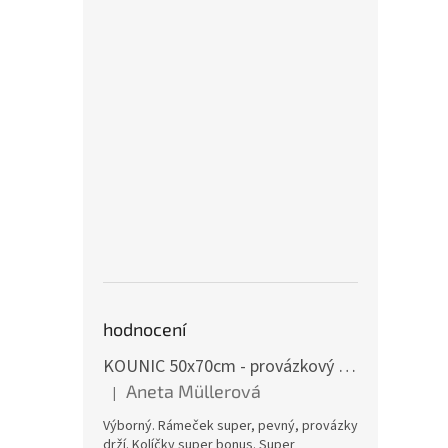
hodnocení
KOUNIC 50x70cm - provázkový rám
imitace s
Aneta Müllerová
|
Hodnocení produktu je 5 z 5 hvězdiček.
Výborný. Rámeček super, pevný, provázky
drží. Kolíčky super bonus. Super