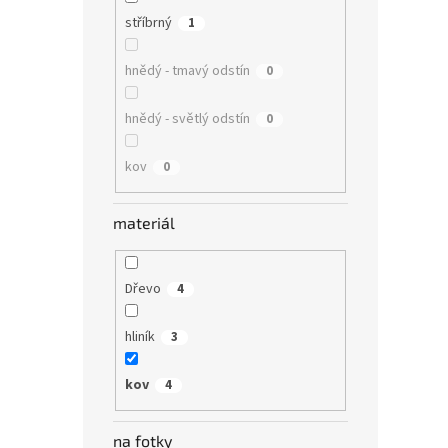
stříbrný
1
hnědý - tmavý odstín
0
hnědý - světlý odstín
0
kov
0
materiál
Dřevo
4
hliník
3
kov
4
na fotky