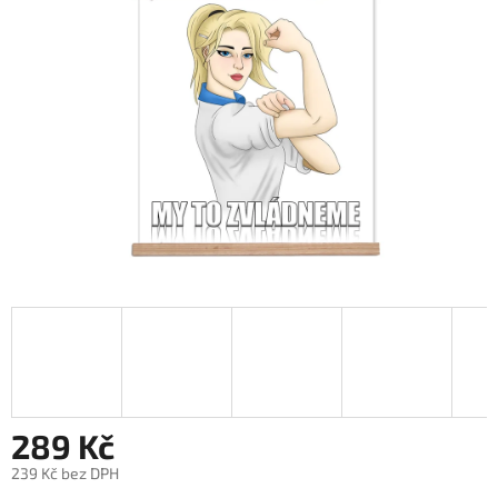
5
hvězdiček.
289 Kč
239 Kč bez DPH