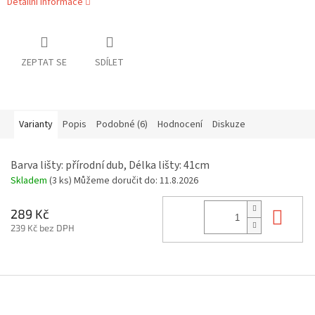
Detailní informace
ZEPTAT SE
SDÍLET
Varianty
Popis
Podobné (6)
Hodnocení
Diskuze
Barva lišty: přírodní dub, Délka lišty: 41cm
Skladem
(3 ks)
Můžeme doručit do:
11.8.2026
Do 
289 Kč
239 Kč bez DPH
Z
á
p