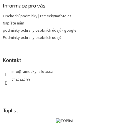
a
Informace pro vás
t
Obchodní podmínky | rameckynafoto.cz
í
Napište nám
podmínky ochrany osobních údajů - google
Podmínky ochrany osobních údajů
Kontakt
info
@
rameckynafoto.cz
734244299
Toplist