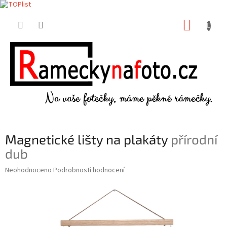
Přejít
NÁKUP
na
obsah
KOŠÍK
Magnetické lišty na plakáty
přírodní
dub
Průměrné
Neohodnoceno
Podrobnosti hodnocení
hodnocení
produktu
je
0,0
z