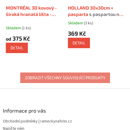
MONTRÉAL 3D kovový -
HOLLAND 30x30cm +
široká hranatá lišta -
pasparta
s paspartou na
stříbrný
4 fotografie
Skladem
(3 ks)
Průměrné
Skladem
(1 ks)
hodnocení
369 Kč
produktu
375 Kč
od
je
DETAIL
5,0
DETAIL
z
5
hvězdiček.
ZOBRAZIT VŠECHNY SOUVISEJÍCÍ PRODUKTY
Z
á
p
a
Informace pro vás
t
Obchodní podmínky | rameckynafoto.cz
í
Napište nám