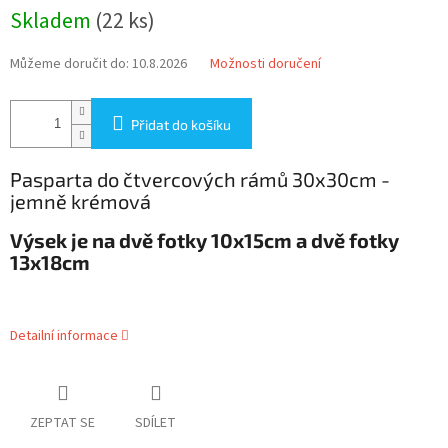
Měrná
Skladem
(22 ks)
cena:
Můžeme doručit do:
10.8.2026
Možnosti doručení
Přidat do košíku
Pasparta do čtvercových rámů 30x30cm -
jemně krémová
Výsek je na dvě fotky 10x15cm a dvě fotky
13x18cm
Detailní informace
ZEPTAT SE
SDÍLET