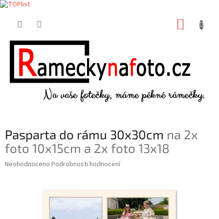
Přejít
NÁKUP
na
obsah
KOŠÍK
Pasparta do rámu 30x30cm
na 2x
foto 10x15cm a 2x foto 13x18
Průměrné
Neohodnoceno
Podrobnosti hodnocení
hodnocení
produktu
je
0,0
z