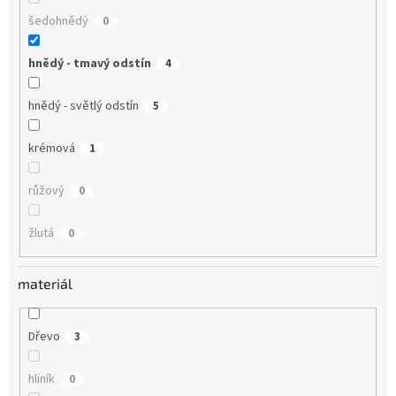
šedohnědý
0
hnědý - tmavý odstín
4
hnědý - světlý odstín
5
krémová
1
růžový
0
žlutá
0
materiál
Dřevo
3
hliník
0