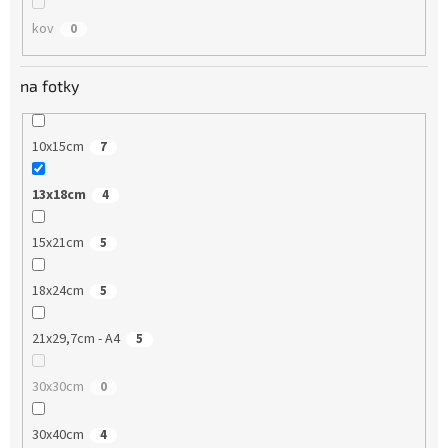
kov
0
na fotky
10x15cm
7
13x18cm
4
15x21cm
5
18x24cm
5
21x29,7cm - A4
5
30x30cm
0
30x40cm
4