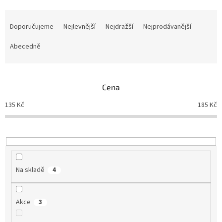
Ř
a
Doporučujeme
Nejlevnější
Nejdražší
Nejprodávanější
z
e
Abecedně
n
í
p
Cena
r
o
135
Kč
185
Kč
d
u
k
t
ů
Na skladě
4
Akce
3