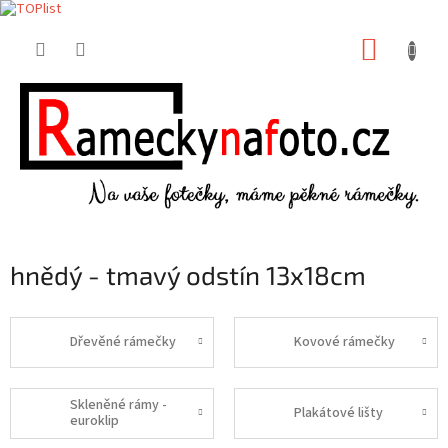
Přejít
NÁKUP
na
obsah
KOŠÍK
hnědý - tmavý odstín 13x18cm
Dřevěné rámečky
Kovové rámečky
Skleněné rámy -
Plakátové lišty
euroklip