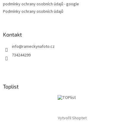
v
podmínky ochrany osobních údajů - google
k
Podmínky ochrany osobních údajů
y
v
ý
p
Kontakt
i
s
info
@
rameckynafoto.cz
u
734244299
Toplist
Vytvořil Shoptet