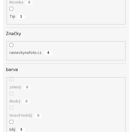
Novinka
0
Tip
1
Značky
rameckynafoto.cz
4
barva
zelený
0
Modrý
0
tmavě hnědý
0
bílý
5