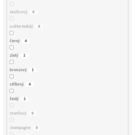
skořicový
0
světle hnědý
0
černý
4
zlatý
2
bronzový
1
stříbrný
4
šedý
2
oranžový
0
champagne
0