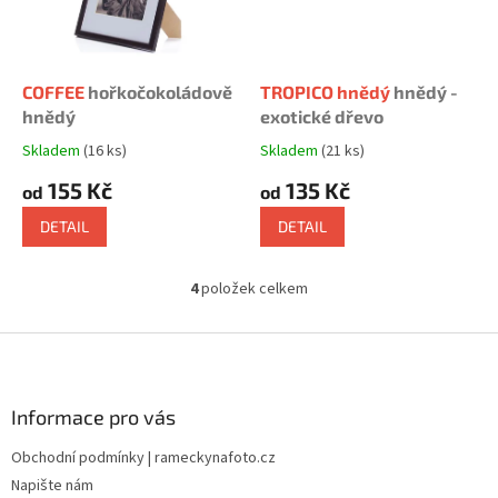
COFFEE
hořkočokoládově
TROPICO hnědý
hnědý -
hnědý
exotické dřevo
Skladem
(16 ks)
Skladem
(21 ks)
Průměrné
Průměrné
hodnocení
hodnocení
155 Kč
135 Kč
od
od
produktu
produktu
je
je
DETAIL
DETAIL
5,0
5,0
z
z
5
5
4
položek celkem
O
hvězdiček.
hvězdiček.
v
l
Z
á
á
d
p
a
a
Informace pro vás
c
t
í
Obchodní podmínky | rameckynafoto.cz
í
p
Napište nám
r