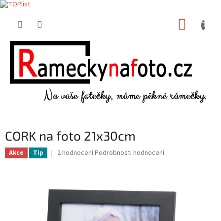
Přejít
NÁKUP
na
obsah
KOŠÍK
CORK na foto 21x30cm
Průměrné
2 hodnocení
Podrobnosti hodnocení
Akce
Tip
hodnocení
produktu
je
5,0
z
5
hvězdiček.