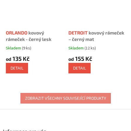
ORLANDO
kovový
DETROIT
kovový rámeček
rámeček - černý lesk
– černý mat
Skladem
(9 ks)
Skladem
(12 ks)
Průměrné
Průměrné
hodnocení
hodnocení
135 Kč
155 Kč
od
od
produktu
produktu
je
je
DETAIL
DETAIL
5,0
5,0
z
z
5
5
hvězdiček.
hvězdiček.
ZOBRAZIT VŠECHNY SOUVISEJÍCÍ PRODUKTY
Z
á
p