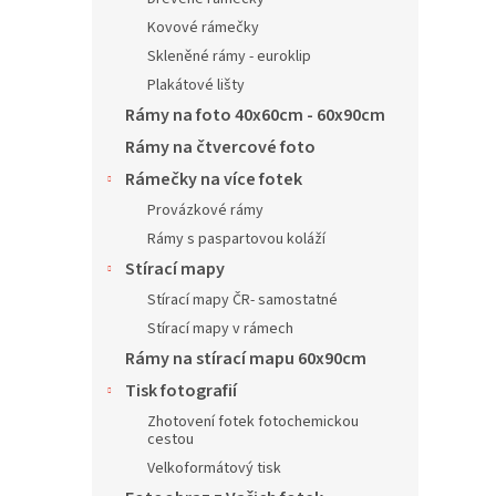
n
Kovové rámečky
í
p
Skleněné rámy - euroklip
a
Plakátové lišty
n
Rámy na foto 40x60cm - 60x90cm
e
Rámy na čtvercové foto
l
Rámečky na více fotek
Provázkové rámy
Rámy s paspartovou koláží
Stírací mapy
Stírací mapy ČR- samostatné
Stírací mapy v rámech
Rámy na stírací mapu 60x90cm
Tisk fotografií
Zhotovení fotek fotochemickou
cestou
Velkoformátový tisk