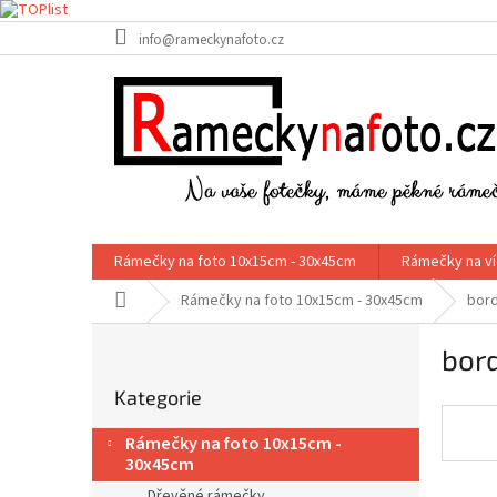
Přejít
info@rameckynafoto.cz
na
obsah
Rámečky na foto 10x15cm - 30x45cm
Rámečky na ví
Domů
Rámečky na foto 10x15cm - 30x45cm
bord
P
bor
o
Přeskočit
s
Kategorie
kategorie
t
r
Rámečky na foto 10x15cm -
a
30x45cm
n
Dřevěné rámečky