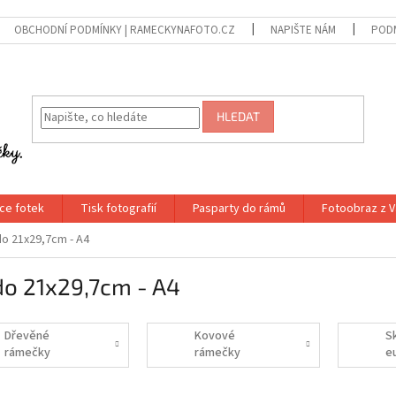
OBCHODNÍ PODMÍNKY | RAMECKYNAFOTO.CZ
NAPIŠTE NÁM
PODM
HLEDAT
ce fotek
Tisk fotografií
Pasparty do rámů
Fotoobraz z V
o 21x29,7cm - A4
do 21x29,7cm - A4
Dřevěné
Kovové
S
rámečky
rámečky
e