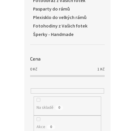
Fotoobraz z Vašich fotek
Pasparty do rámů
Plexisklo do velkých rámů
Fotohodiny z Vašich fotek
Šperky - Handmade
Cena
0
Kč
1
Kč
Na skladě
0
Akce
0