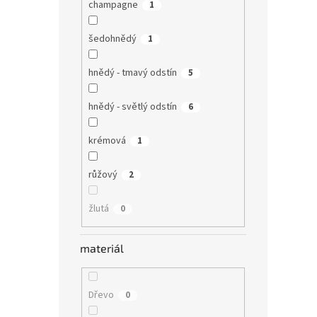
champagne
1
šedohnědý
1
hnědý - tmavý odstín
5
hnědý - světlý odstín
6
krémová
1
růžový
2
žlutá
0
materiál
Dřevo
0