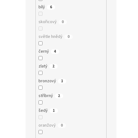
bílý
6
skořicový
0
světle hnědý
0
černý
4
zlatý
2
bronzový
1
stříbrný
2
šedý
1
oranžový
0