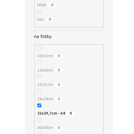
hliník
0
kov
0
na fotky
10x15cm
0
13x18cm
0
15x21cm
0
18x24cm
0
21x29,7cm - A4
0
30x30cm
0