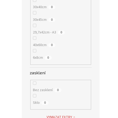
30x40cm
0
30x45cm
0
29,7x42cm - A3
0
40x60cm
0
6x8cm
0
zasklení
Bez zasklení
0
Sklo
0
VYMAZAT FILTRY