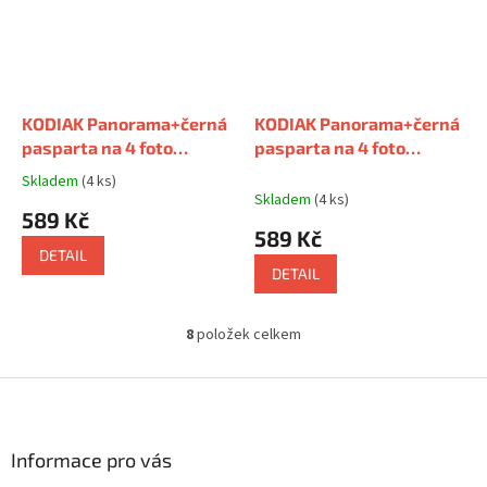
KODIAK Panorama+černá
KODIAK Panorama+černá
pasparta na 4 foto
pasparta na 4 foto
10x15cm
s paspartou na 4
10x15cm
s paspartou na 4
Skladem
(4 ks)
Průměrné
foto 10x15cm
foto 10x15cm
Skladem
(4 ks)
hodnocení
589 Kč
produktu
589 Kč
je
DETAIL
5,0
DETAIL
z
5
hvězdiček.
8
položek celkem
O
v
l
Z
á
á
d
p
a
a
Informace pro vás
c
t