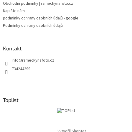
í
Obchodní podmínky | rameckynafoto.cz
í
p
Napište nám
r
v
podmínky ochrany osobních údajů - google
k
Podmínky ochrany osobních údajů
y
v
ý
p
Kontakt
i
s
info
@
rameckynafoto.cz
u
734244299
Toplist
Vytvořil Shoptet