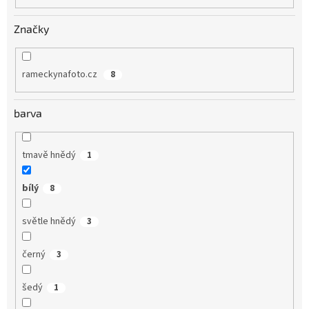
Značky
rameckynafoto.cz
8
barva
tmavě hnědý
1
bílý
8
světle hnědý
3
černý
3
šedý
1