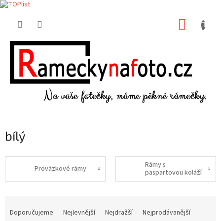
Přejít
NÁKUP
na
obsah
KOŠÍK
bílý
Rámy s
Provázkové rámy
paspartovou koláží
Ř
a
Doporučujeme
Nejlevnější
Nejdražší
Nejprodávanější