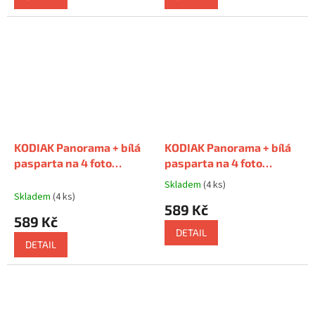
5,0
5,0
z
z
5
5
hvězdiček.
hvězdiček.
KODIAK Panorama + bílá
KODIAK Panorama + bílá
pasparta na 4 foto
pasparta na 4 foto
10x15cm
s paspartou na 4
10x15cm
s paspartou na 4
Skladem
(4 ks)
Průměrné
foto 10x15cm
foto 10x15cm
Skladem
(4 ks)
hodnocení
589 Kč
produktu
589 Kč
je
DETAIL
5,0
DETAIL
z
5
hvězdiček.