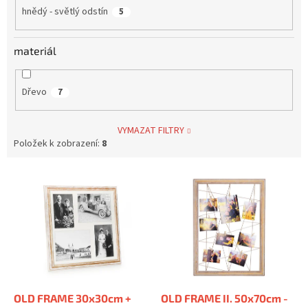
hnědý - světlý odstín
5
materiál
Dřevo
7
VYMAZAT FILTRY
Položek k zobrazení:
8
V
ý
p
i
s
p
r
o
d
OLD FRAME 30x30cm +
OLD FRAME II. 50x70cm -